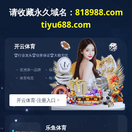
取消
取消
首页
历史记录
清空记录
分享到
产品中心
新浪微博
微信
案例展示
激光打标系列
百度贴吧
服务支持
激光切割系列
行业解决方案
光纤激光打标机
豆瓣
案例展示
QQ好友
Products center
关于创恒
激光焊接系列
客户案例
紫外线激光打标机
精密激光切割机
汽车行业激光智能解决方案
行业解决方案
客户案例
新闻中心
激光智能生产线
创客说
走进创恒
CO2激光打标机
大幅激光切割机
世界杯官方网站CX-CE-1500手持焊接机_激光焊接机
轨道交通行业激光智能加工解决方案
创客说
世界杯shijiebei（中国）
激光清洗系列
科技创恒
公司新闻
在线飞行激光打标机
管材激光切割机
世界杯官方网站机械手臂激光焊接机
新能源电机定子铁芯激光焊接产线
水泵风机行业
激光加工服务
加入创恒
展会活动
CX-3D系列激光打标机
电机定转子铁芯单工位激光焊接机
新能源电机转子铁芯自动检测压铆产线
世界杯官方网站清洗机
眼镜行业