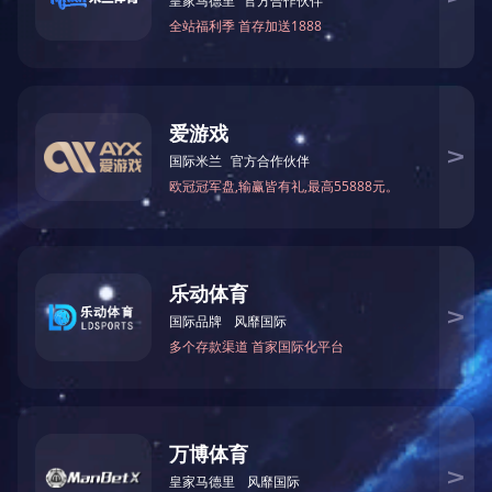
|
世界杯shijiebei（中国）
24小时服务热线：400-027-8558
销售热线：19945005587（微信同号）
官方邮箱：ch027@ch027.com
清空记录
|
关注我们