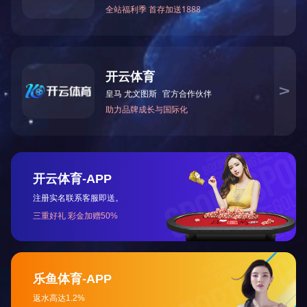
官方客服微信
微信公众号
|
导航链接入口
产品中心
服务范围
新闻中心
案例展示
关于我们
世界杯shijiebei（中国）
鄂公网安备42018502007872号
©2025 武汉创恒世纪激光科技有限公司 版权所有