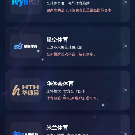
行业动态
EM-Smart 系列
世界杯官方网站双头双工位铁芯激光焊接机
电机定转子铁芯快速打样加工服务
水暖洁具行业
新能源电机定转子铁芯激光焊接机
厨具五金行业
眼镜行业一站式激光加工解决
世界杯官方网站眼镜架激光焊
世界杯官方网站阀芯焊接工作站
包装赋码及标机
方案
接方案
2025-04-10
2025-01-20
新能源汽车零配件激光焊接机
礼品定制
随着全球近视率攀升至6亿人次，
当前市场消费者对眼镜的精细程度
眼镜行业迎来高速发展的同时，也
和美观的要求越来越高，因此相应
面临个性化需求激增、生产效率不
的生产厂家对生产加工的质量和美
家电行业
眼镜行业
眼镜行业
足、成本控制难等痛点。创...
观提出了更高的要求。在激...
模具制造行业中激光加工设备解决方案
低压电气行业