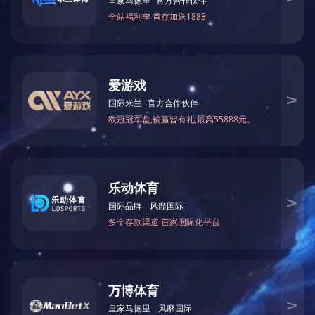
世界杯官方网站眼镜行业切一
世界杯官方网站眼镜防伪激光
站式切割解决方案
打标技术
2025-01-21
2025-01-21
随着眼镜行业的激烈竞争，提升利
随着经济的增长，市场上的产品也
润，压缩成本是很多眼镜厂家开始
与日俱增，为了避免市场恶意竞
关注的问题。改善眼镜制造工艺、
争，打击山寨产品，所以好多商家
眼镜行业
眼镜行业
提供个性定制眼镜成为很多...
都会使用防伪技术，对自家的...
|
关于我们
专注于为各行各业提供全系统激光加工设备及自动化产线的解决方
案，拥有超15000+㎡大型现代化的生产基地
武汉总部：湖北省武汉市东湖高新技术开发区光谷三路777号综
合保税区一号标准厂房1层
无锡分部：江苏省无锡市江阴市港城大道988号临港科创园23-
1