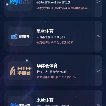
行业动态
EM-Smart 系列
世界杯官方网站双头双工位铁芯激光焊接机
电机定转子铁芯快速打样加工服务
水暖洁具行业
新能源电机定转子铁芯激光焊接机
厨具五金行业
世界杯官方网站阀芯焊接工作站
包装赋码及标机
眼镜行业专用激光焊接机
新能源汽车零配件激光焊接机
礼品定制
家电行业
模具制造行业中激光加工设备解决方案
CX-Q100分体光纤激光打标机
低压电气行业