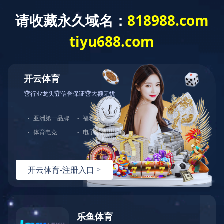
取消
首页
历史记录
清空记录
分享到
产品中心
新浪微博
激光打标系列
微信
案例展示
激光打标系列
激光切割系列
百度贴吧
服务支持
激光切割系列
行业解决方案
光纤激光打标机
豆瓣
激光焊接系列
QQ好友
激光智能生产线
关于创恒
激光焊接系列
客户案例
紫外线激光打标机
精密激光切割机
汽车行业激光智能解决方案
激光清洗系列
新闻中心
激光智能生产线
创客说
走进创恒
CO2激光打标机
大幅激光切割机
世界杯官方网站CX-CE-1500手持焊接机_激光焊接机
轨道交通行业激光智能加工解决方案
激光加工服务
世界杯shijiebei（中国）
激光清洗系列
科技创恒
公司新闻
在线飞行激光打标机
管材激光切割机
世界杯官方网站机械手臂激光焊接机
新能源电机定子铁芯激光焊接产线
水泵风机行业
世界杯官方网站光纤激光打标机
激光加工服务
加入创恒
展会活动
CX-3D系列激光打标机
电机定转子铁芯单工位激光焊接机
新能源电机转子铁芯自动检测压铆产线
世界杯官方网站清洗机
眼镜行业