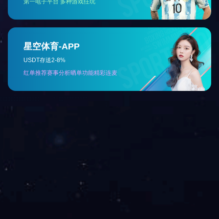
官方客服微信
微信公众号
|
导航链接入口
产品中心
服务范围
新闻中心
案例展示
关于我们
世界杯shijiebei（中国）
鄂公网安备42018502007872号