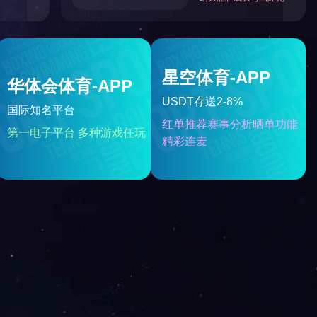
我们
|
导航链接入口
产品中心
服务范围
新闻中心
案例展示