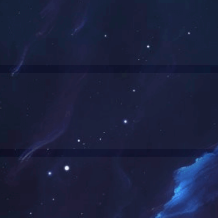
Products center
解决方案
客户案例
创