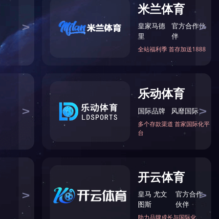
机
是世界杯官方网站主营产品之一，多年来始终专注于为各行各
产线的解决方案。与国内多家科研院所合作，不断推出新产
。
我们
|
导航链接入口