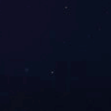
苏州分部：江苏省苏州市高新区通安镇华金路292号1幢1层
友情链接
：
Em-Smart官网
|
世界杯shijiebei（中国）
24小时服务热线：400-027-8558
销售热线：19945005587（微信同号）
官方邮箱：ch027@ch027.com
清空记录
|
关注我们