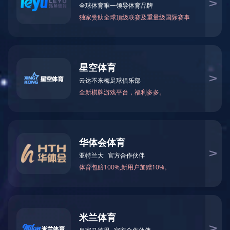
1
/
1
行业动态
EM-Smart 系列
世界杯官方网站双头双工位铁芯激光焊接机
电机定转子铁芯快速打样加工服务
水暖洁具行业
世界杯官方网站机械手臂激光焊接机
新能源电机定转子铁芯激光焊接机
厨具五金行业
世界杯官方网站机械手臂激光焊接机是世界杯官方网站主营产品之
世界杯官方网站阀芯焊接工作站
包装赋码及标机
一，多年来始终专注于为各行各业提供全系统激光加工设备及自动
化产线的解决方案。与国内多家科研院所合作，不断推出新产品，
了解详情请联系400-027-8558。
新能源汽车零配件激光焊接机
礼品定制
家电行业
产品详情
模具制造行业中激光加工设备解决方案
一、产品名称：
世界杯官方网站机械手臂激光焊接机
低压电气行业