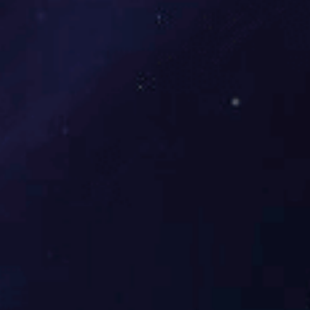
世界杯官方网站光纤激光打标
飞行激光打标机
机
|
关于我们
专注于为各行各业提供全系统激光加工设备及自动化产线的解决方
案，拥有超15000+㎡大型现代化的生产基地
武汉总部：湖北省武汉市东湖高新技术开发区光谷三路777号综
合保税区一号标准厂房1层
无锡分部：江苏省无锡市江阴市港城大道988号临港科创园23-
1