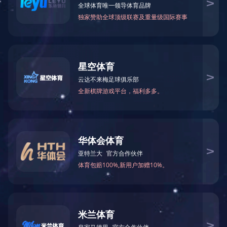
在为各行业提供、高效灵活精细的激光
行业动态
EM-Smart 系列
世界杯官方网站双头双工位铁芯激光焊接机
电机定转子铁芯快速打样加工服务
水暖洁具行业
加工解决方案。通过先进的激光技术与
自动化控制系统的结合，我们的生产线
新能源电机定转子铁芯激光焊接机
厨具五金行业
能够实现自动化、高效化、精细化的生
世界杯官方网站阀芯焊接工作站
包装赋码及标机
产过程，大幅度提升生产效率和产品质
量。我们的智能生产线涵盖了激光切
新能源汽车零配件激光焊接机
礼品定制
割、焊接、打标等多种工艺，能够根据
客户需求进行定制化设计，确保满足不
家电行业
同行业、不同规模企业的生产要求。世
模具制造行业中激光加工设备解决方案
界杯官方网站始终坚持“让激光更简
单、助力智能制造”的理念，致力于为
低压电气行业
客户提供创新、的激光智能装备，推动
智能制造的发展与升级。