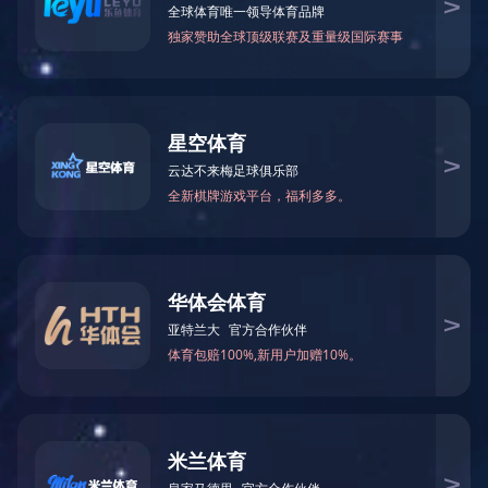
1
/
1
行业动态
EM-Smart 系列
世界杯官方网站双头双工位铁芯激光焊接机
电机定转子铁芯快速打样加工服务
水暖洁具行业
CX-Q100A 光纤激光打标机
新能源电机定转子铁芯激光焊接机
厨具五金行业
【性能稳定】：采用风冷方式，免维护，易打理；
世界杯官方网站阀芯焊接工作站
包装赋码及标机
【打标速度快】：输出稳定，速度快，是半导体激光打标机的3-5
倍；
【光束质量好】：光斑特细，打标精细度高，适用于高精密、超精
新能源汽车零配件激光焊接机
礼品定制
细需求的标记加工；
【使用便捷】：激光输出光纤长达2米。其可靠性适合大部分金属和
家电行业
部分非金属材料标刻加工及一切行业应用。
模具制造行业中激光加工设备解决方案
产品详情
规格参数
样品展示
低压电气行业