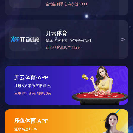
相关推荐
Related to recommend
世界杯官方网站阀芯焊接工作
新能源汽车零配件激光焊接机
站