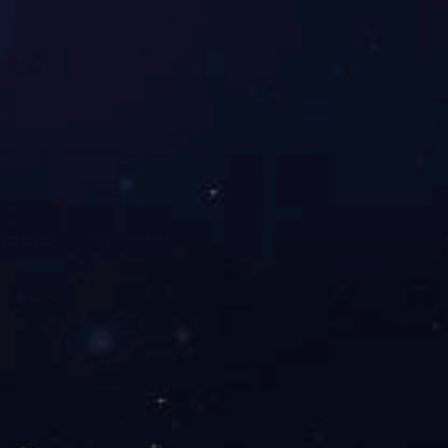
官方客服微信
微信公众号
|
导航链接入口
产品中心
服务范围
新闻中心
案例展示