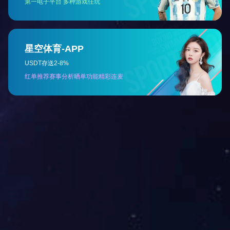
无锡分部：江苏省无锡市江阴市港城大道988号临港科创园23-
1
苏州分部：江苏省苏州市高新区通安镇华金路292号1幢1层
友情链接
：
Em-Smart官网
|
世界杯shijiebei（中国）
24小时服务热线：400-027-8558
销售热线：19945005587（微信同号）
官方邮箱：ch027@ch027.com
清空记录
|
关注我们