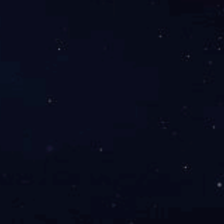
我们
|
导航链接入口
产品中心
服务范围
新闻中心
案例展示
世界杯
关于我们
shijiebei（中
信
微信公众号
国）