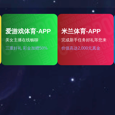
风机行业世界杯官方网
下一篇
度立即危害到离心水泵的水力发电特性的多少。尤其是闭试离心叶轮，由
形变小、焊接高效率、有利于完成自动化生产等优势。适用型功率大的水
接机在水泵叶轮的运用。