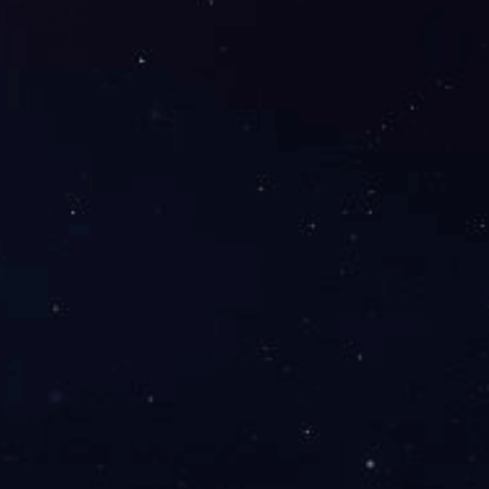
我们
|
导航链接入口
产品中心
服务范围
信
微信公众号
新闻中心
案例展示
世界杯
关于我们
shijiebei（中
国）