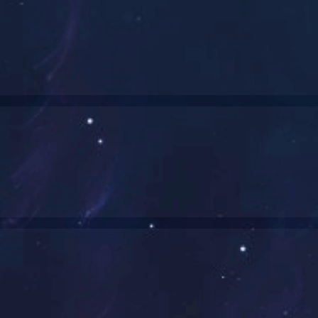
接自动化生产线？
产业的一大趋势。而新能源汽车的关键部件之一——电机定子的生产，更
动化装配线，成为铁芯厂家和主机厂的选择。
持。激光焊接技术以其高能密度、精确焊接的特点，使得焊接过程更为精
保了定子的整体性能。这种高精度的焊接技术为电机的稳定运行提供了坚
化生产线通过机器人和先进的控制系统，实现了各个生产环节的自动化操
智能化处理，降低了人工干预的可能性，提高了生产线的稳定性和一致性
驱客户服务经验，已经为铁芯厂，主机厂提供新能源汽车电机定子激光焊接
不仅提升了产品的质量和性能，也推动了制造业向智能化、高效化方向迈
。