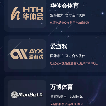
为什么铁芯厂生产新能源汽车电机定子都在用激光焊
随着社会对环保和可持续性的日益关注，新能源汽车的崛起成为汽车
光焊接自动化生产线应运而生，以其先进的激光焊接技术和高效的自
2025-01-14 18:05:18
世界杯官方网站
首先，激光焊接技术的引入为电机定子的制造提供了强有力的支
缝，提高焊接强度，同时还能够避免传统焊接中产生的热影响区，确
其次，自动化装配线的应用使得电机定子的生产更为高效。自动
中，定子的组装、对焊接点的定位和焊接参数的调整等环节都得到了
世界杯官方网站拥有25年激光应用沉淀和超500+新能源电
时也推动了整个新能源汽车产业链的创新发展。这一生产线的运用，
必将成为制造业的标配，为推动汽车产业的可持续发展贡献更多力量