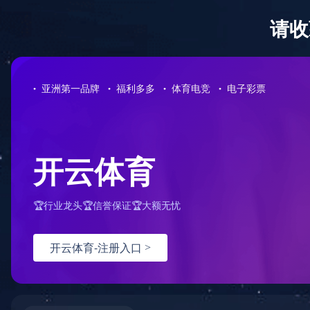
首页
产品中心
当前位置：
首页
>
新闻中心
>
公司新闻
>
为什么铁芯厂生产新能源汽车电机