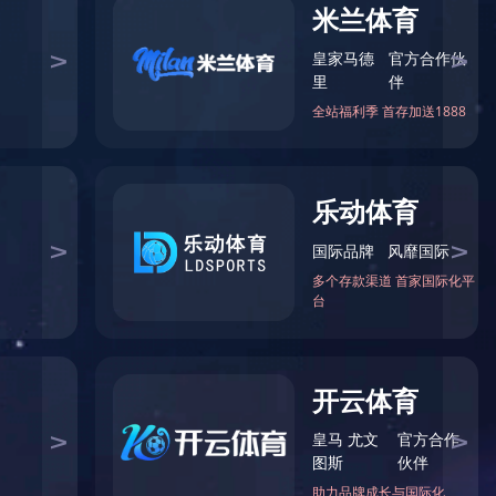
是引起了制造业的深刻变革。在这个背景下，新能源汽车电机定子激
细、稳定。在电机定子的生产中，激光焊接不仅能够实现更小的焊
实的基础。
作，提高了生产效率。在新能源汽车电机定子激光焊接自动化生产线
。
自动化生产线解决方案，不仅为电机制造业带来了明显的技术升级，同
进。在未来，随着新能源汽车市场的不断扩大，类似的自动化生产线