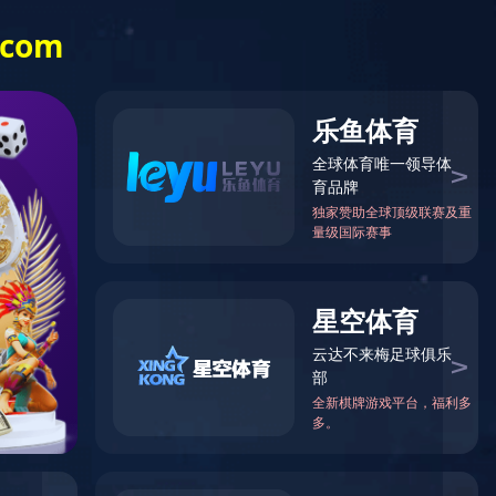
400-027-8558
电话:
shijiebei（中国）