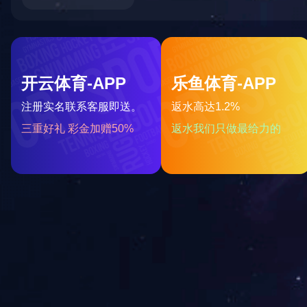
公司新闻
上一篇:
武汉世界杯官方网站智能装备有限公司荣耀登榜2024年
下一篇:
引先高效精密加工新时代——电机硅钢片激光切割机工