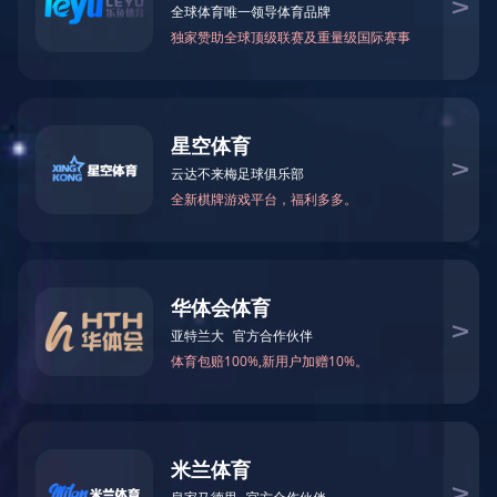
命。传统的铁芯加工方法多采用机械切割，存在着加工精度低、效
率不高、材料浪费严重等问题。而激光切割技术的出现，正好解决
行业动态
EM-Smart 系列
世界杯官方网站双头双工位铁芯激光焊接机
电机定转子铁芯快速打样加工服务
水暖洁具行业
了这些难题，为铁芯加工行业带来了新的机遇。
新能源电机定转子铁芯激光焊接机
厨具五金行业
激光切割技术具有加工精度。激光束的直径可以达到微米级
别，这使得激光切割能够实现非常精细的切割效果。相比传统机械
世界杯官方网站阀芯焊接工作站
包装赋码及标机
切割，激光切割在切割过程中不会产生机械应力，避免了材料的变
形和损伤。这一特性对于铁芯的加工尤为重要，因为铁芯的形状和
新能源汽车零配件激光焊接机
礼品定制
尺寸精度直接关系到电磁性能的发挥。通过激光切割，制造商能够
生产出铁芯，从而提高电机和变压器的效率。
家电行业
其次，激光切割技术的加工效率提升。传统的机械切割往往需
要多道工序，耗时耗力。而激光切割可以实现一次性切割，减少了
模具制造行业中激光加工设备解决方案
工序的复杂性，提高了生产效率。此外，激光切割机的自动化程度
高，可以实现无人化操作，进一步降低了人力成本。在当前市场竞
低压电气行业
争激烈的环境下，提高生产效率是企业生存和发展的关键，激光切
割技术的应用无疑为企业提供了强有力的竞争优势。
再者，激光切割技术在材料利用率方面表现优异。传统切割方
法在加工过程中往往会产生大量的废料，而激光切割由于其高精度