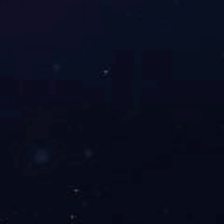
|
关注我们
官方客服微信
微信公众号
|
导航链接入口