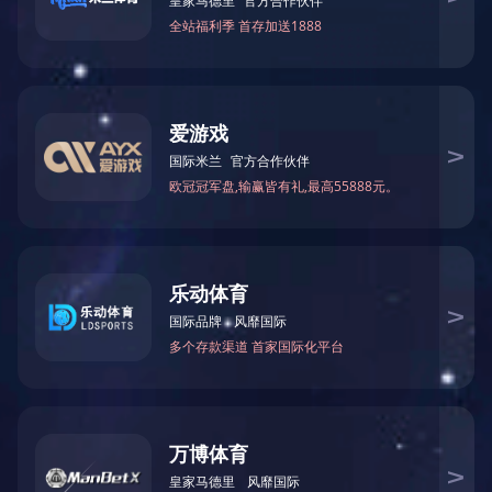
和效率，能够大限度地减少材料的浪费。这不仅降低了生产成本，
也符合当前社会对可持续发展的要求。随着意识的增强，越来越多
的企业开始重视材料的合理利用，激光切割技术的推广正好契合了
这一趋势。
此外，激光切割技术的灵活性也为铁芯加工行业带来了新的可
能性。激光切割机可以根据不同的设计需求进行快速调整，适应多
种形状和尺寸的铁芯加工。这种灵活性使得企业能够满足客户的个
性化需求，提升了市场响应速度。激光切割技术的优势愈发明显。
然而，激光切割技术的推广也面临一些挑战。激光切割设备的
初始投资较高，许多中小企业可能难以承受。此外，激光切割技术
的操作和维护需要专业的技术人员，这对企业的人力资源提出了更
高的要求。因此，在推广激光切割技术的同时，企业需要做好技术
培训和设备投资的规划，以确保技术的顺利应用。
总的来说，激光切割技术的引入为铁芯加工行业带来了未有的
机遇和挑战。随着技术的不断进步和成本的逐渐降低，激光切割将
在未来的铁芯加工中发挥越来越重要的作用。提升自身的竞争力，