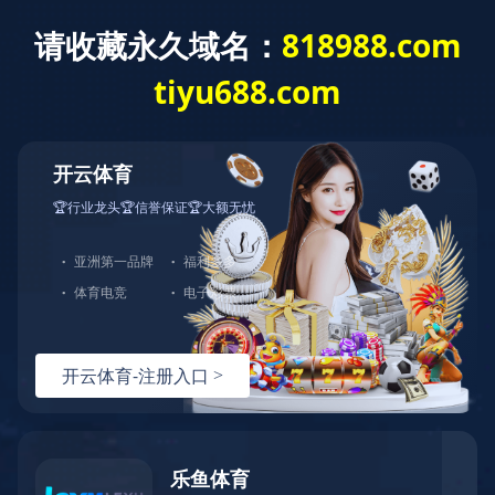
取消
首页
历史记录
清空记录
新闻中心
分享到
产品中心
News center
新浪微博
铁芯加工行业迎来激光切割技术
微信
案例展示
激光打标系列
百度贴吧
随着科技的不断进步，激光切割技术在各个行业的应用越来越广，
服务支持
激光切割系列
行业解决方案
光纤激光打标机
豆瓣
尤其是在铁芯加工行业，
QQ好友
关于创恒
激光焊接系列
客户案例
紫外线激光打标机
精密激光切割机
汽车行业激光智能解决方案
2025-01-14 17:56:26
世界杯官方网站
新闻中心
激光智能生产线
创客说
走进创恒
CO2激光打标机
大幅激光切割机
世界杯官方网站CX-CE-1500手持焊接机_激光焊接机
轨道交通行业激光智能加工解决方案
随着科技的不断进步，激光切割技术在各个行业的应用越来越
世界杯shijiebei（中国）
激光清洗系列
科技创恒
公司新闻
在线飞行激光打标机
管材激光切割机
世界杯官方网站机械手臂激光焊接机
新能源电机定子铁芯激光焊接产线
水泵风机行业
广，尤其是在铁芯加工行业。铁芯作为电机、变压器等电气设备的
重要组成部分，其加工精度和效率直接影响到设备的性能和使用寿
激光加工服务
加入创恒
展会活动
CX-3D系列激光打标机
电机定转子铁芯单工位激光焊接机
新能源电机转子铁芯自动检测压铆产线
世界杯官方网站清洗机
眼镜行业