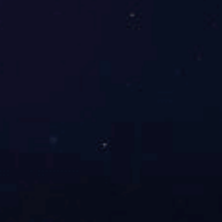
景应用：
案；支持金属、塑料等多材质高精度永久标记，满足产品追溯、防伪及个
航天等高精度焊接
应用案例
。
，适用于新能源汽车电机铁心硅钢片，钟表机芯，陶瓷等高精密行业切割、
产，提升企业效率与竞争力。世界杯官方网站自研CHDET平台，融合M
先得哦
；
我们还贴心准备
免
费咖啡
，您可与技术人员面对面交流，解答设
09
，世界杯官方网站期待与您共探激光技术未来！
世界杯官方网站
多年激光工艺，软硬件自研及丰富客户服务案例等优势，构建了完整的激光智能装