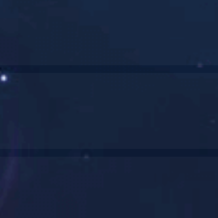
际工业博览会
.1 号馆 B109，展位设计兼具科技感与专业性，便于您参观交流，沉