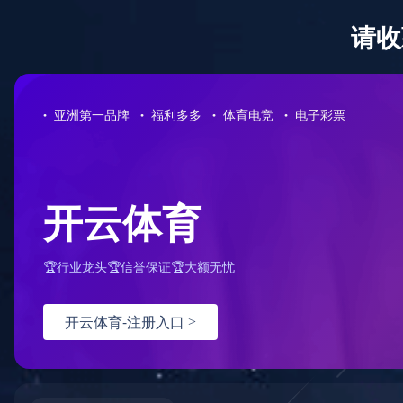
首页
产品中心
分享到
新浪微博
微信
百度贴吧
豆瓣
QQ好友
当前位置：
首页
>
新闻中心
>
展会活动
>
展会邀约 |...