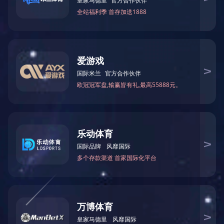
影响产品的密封性、耐用性及安全性。随着智慧水务的快速发展，
传统焊接工艺已难以满足高精度、高效率的生产需求。世界杯官方
网站凭借多年技术积累，推出
水表壳激光焊接解决方案
，以先进激
光技术赋能水表制造企业，助力行业智能化转型。
行业痛点：传统焊接工艺的局限