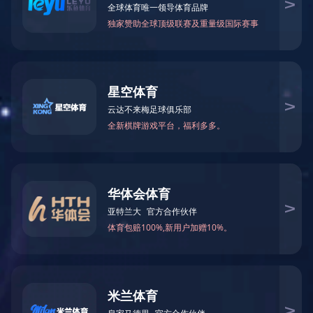
行业动态
EM-Smart 系列
世界杯官方网站双头双工位铁芯激光焊接机
电机定转子铁芯快速打样加工服务
水暖洁具行业
1
/
1
新能源电机定转子铁芯激光焊接机
厨具五金行业
世界杯官方网站：水表壳激光焊接解决方
世界杯官方网站阀芯焊接工作站
包装赋码及标机
案，助力水表行业高效升级
在水表制造领域，水表壳作为核心部件之一，其焊接质量直接影响
新能源汽车零配件激光焊接机
礼品定制
产品的密封性、耐用性及安全性。随着智慧水务的快速发展，传统
焊接工艺已难以满足高精度、高效率的生产需求。世界杯官方网站
家电行业
凭借多年技术积累，推出水表壳激光焊接解决方案，以先进激光技
术赋能水表制造企业，助力行业智能化转型。
模具制造行业中激光加工设备解决方案
2025-05-15 14:12:43
参数
日期：
低压电气行业
在水表制造领域，水表壳作为核心部件之一，其焊接质量直接