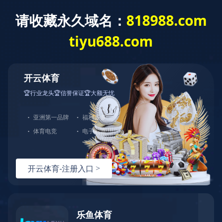
取消
取消
首页
历史记录
清空记录
分享到
产品中心
新浪微博
微信
案例展示
激光打标系列
百度贴吧
服务支持
激光切割系列
行业解决方案
光纤激光打标机
豆瓣
QQ好友
关于创恒
激光焊接系列
客户案例
紫外线激光打标机
精密激光切割机
汽车行业激光智能解决方案
新闻中心
激光智能生产线
创客说
走进创恒
CO2激光打标机
大幅激光切割机
世界杯官方网站CX-CE-1500手持焊接机_激光焊接机
轨道交通行业激光智能加工解决方案
世界杯shijiebei（中国）
激光清洗系列
科技创恒
公司新闻
在线飞行激光打标机
管材激光切割机
世界杯官方网站机械手臂激光焊接机
新能源电机定子铁芯激光焊接产线
水泵风机行业
激光加工服务
加入创恒
展会活动
CX-3D系列激光打标机
电机定转子铁芯单工位激光焊接机
新能源电机转子铁芯自动检测压铆产线
世界杯官方网站清洗机
眼镜行业